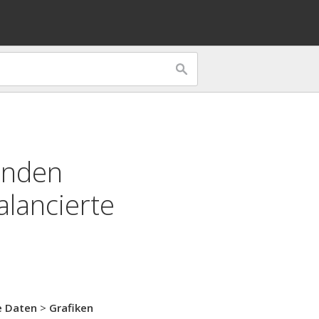
enden
lancierte
e Daten
>
Grafiken