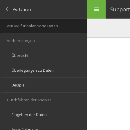
Support 
menu