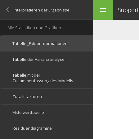
Support 
menu