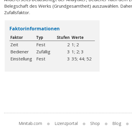
Belegschaft des Werks (Grundgesamtheit) auszuwählen. Daher 
Zufallsfaktor.
Faktorinformationen
Faktor
Typ
Stufen
Werte
Zeit
Fest
2
1; 2
Bediener
Zufällig
3
1; 2; 3
Einstellung
Fest
3
35; 44; 52
Minitab.com
Lizenzportal
Shop
Blog