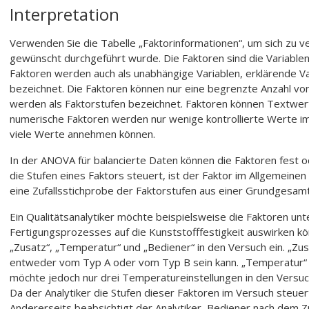
Interpretation
Verwenden Sie die Tabelle „Faktorinformationen“, um sich zu v
gewünscht durchgeführt wurde. Die Faktoren sind die Variable
Faktoren werden auch als unabhängige Variablen, erklärende Va
bezeichnet. Die Faktoren können nur eine begrenzte Anzahl v
werden als Faktorstufen bezeichnet. Faktoren können Textwe
numerische Faktoren werden nur wenige kontrollierte Werte i
viele Werte annehmen können.
In der ANOVA für balancierte Daten können die Faktoren fest od
die Stufen eines Faktors steuert, ist der Faktor im Allgemeine
eine Zufallsstichprobe der Faktorstufen aus einer Grundgesamthe
Ein Qualitätsanalytiker möchte beispielsweise die Faktoren un
Fertigungsprozesses auf die Kunststofffestigkeit auswirken kö
„Zusatz“, „Temperatur“ und „Bediener“ in den Versuch ein. „Zusat
entweder vom Typ A oder vom Typ B sein kann. „Temperatur“ ist
möchte jedoch nur drei Temperatureinstellungen in den Versuch
Da der Analytiker die Stufen dieser Faktoren im Versuch steuert
Andererseits beabsichtigt der Analytiker, Bediener nach dem Z