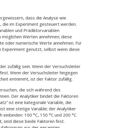
ergewissern, dass die Analyse wie
n, die im Experiment gesteuert werden.
riablen und Prädiktorvariablen
on möglichen Werten annehmen; diese
rte oder numerische Werte annehmen. Für
m Experiment genutzt, selbst wenn diese
er zufällig sein. Wenn der Versuchsleiter
n fest. Wenn der Versuchsleiter hingegen
it entnimmt, ist der Faktor zufällig.
tersuchen, die sich während des
nnen. Der Analytiker bindet die Faktoren
z“ ist eine kategoriale Variable, die
 eine stetige Variable; der Analytiker
 einbinden: 100 °C, 150 °C und 200 °C.
, sind diese beide Faktoren fest.
ufallsprinzip aus der gesamten