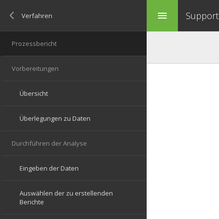
Support 
menu