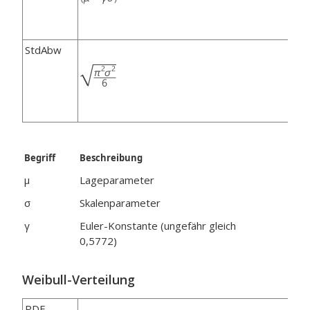
StdAbw
Begriff
Beschreibung
μ
Lageparameter
σ
Skalenparameter
γ
Euler-Konstante (ungefähr gleich
0,5772)
Weibull-Verteilung
PDF