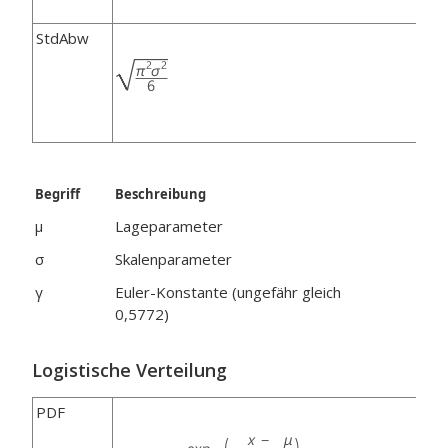
StdAbw
Begriff
Beschreibung
μ
Lageparameter
σ
Skalenparameter
γ
Euler-Konstante (ungefähr gleich
0,5772)
Logistische Verteilung
PDF