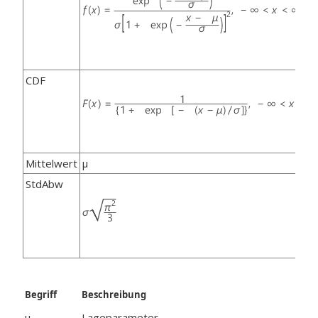
CDF
Mittelwert
μ
StdAbw
Begriff
Beschreibung
μ
Lageparameter