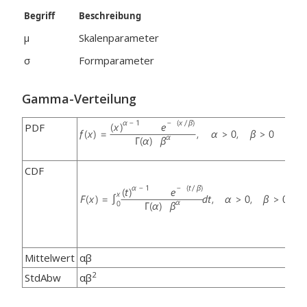
Begriff
Beschreibung
μ
Skalenparameter
σ
Formparameter
Gamma-Verteilung
PDF
CDF
Mittelwert
αβ
2
StdAbw
αβ