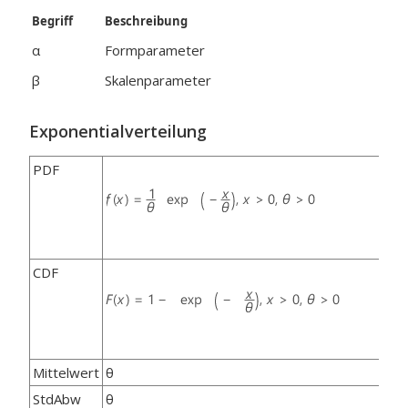
Begriff
Beschreibung
α
Formparameter
β
Skalenparameter
Exponentialverteilung
PDF
CDF
Mittelwert
θ
StdAbw
θ