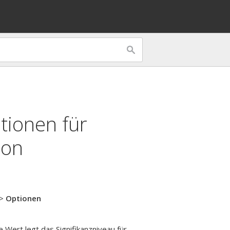
tionen für
ion
>
Optionen
Wert legt das Signifikanzniveau für