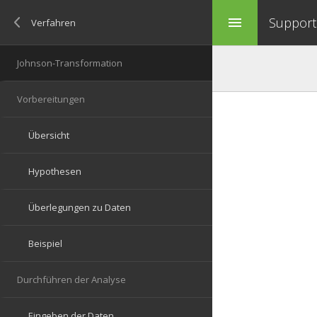
Support 
menu