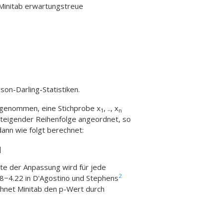
 Minitab erwartungstreue
on-Darling-Statistiken.
 Angenommen, eine Stichprobe x
, .., x
1
n
steigender Reihenfolge angeordnet, so
dann wie folgt berechnet:
]
üte der Anpassung wird für jede
2
.8−4.22 in D'Agostino und Stephens
chnet Minitab den p-Wert durch