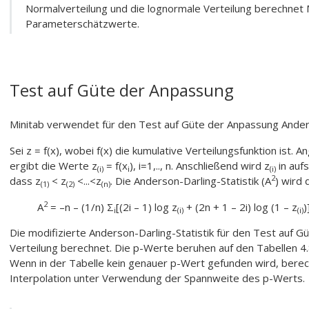
Normalverteilung und die lognormale Verteilung berechnet
Parameterschätzwerte.
Test auf Güte der Anpassung
Minitab verwendet für den Test auf Güte der Anpassung Anders
Sei z = f(x), wobei f(x) die kumulative Verteilungsfunktion ist.
ergibt die Werte z
= f(x
), i=1,.., n. Anschließend wird z
in auf
(
i)
i
(i)
2
dass z
< z
<...<z
. Die Anderson-Darling-Statistik (A
) wird 
(1)
(2)
(
n
)
2
A
= –n – (1/n) Σ
[(2i – 1) log z
+ (2n + 1 – 2i) log (1 – z
)
i
(i)
(i)
Die modifizierte Anderson-Darling-Statistik für den Test auf G
Verteilung berechnet. Die p-Werte beruhen auf den Tabellen 4
Wenn in der Tabelle kein genauer p-Wert gefunden wird, bere
Interpolation unter Verwendung der Spannweite des p-Werts.