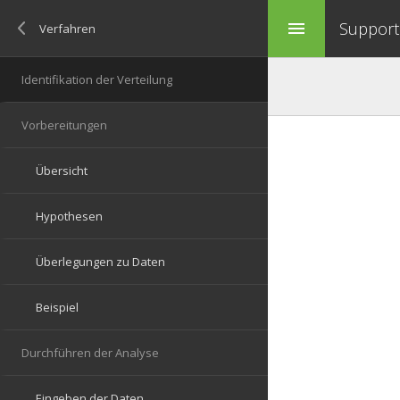
Support 
menu