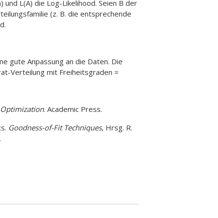
n) und L(A) die Log-Likelihood. Seien B der
ilungsfamilie (z. B. die entsprechende
d.
eine gute Anpassung an die Daten. Die
at-Verteilung mit Freiheitsgraden =
 Optimization
. Academic Press.
cs.
Goodness-of-Fit Techniques
, Hrsg. R.
.