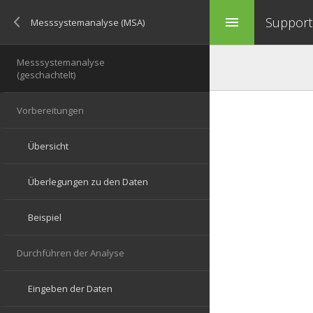
Support 
menu