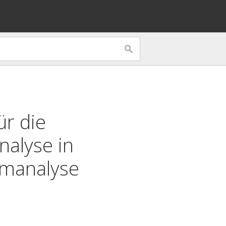
r die
nalyse in
emanalyse