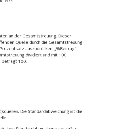
n Teilen
nten an der Gesamtstreuung. Dieser
ffenden Quelle durch die Gesamtstreuung
ls Prozentsatz auszudrücken.
„%Beitrag“
mtstreuung dividiert und mit 100
e beträgt 100.
gsquellen. Die Standardabweichung ist die
lle.
orischen Standardabweichung geschätzt