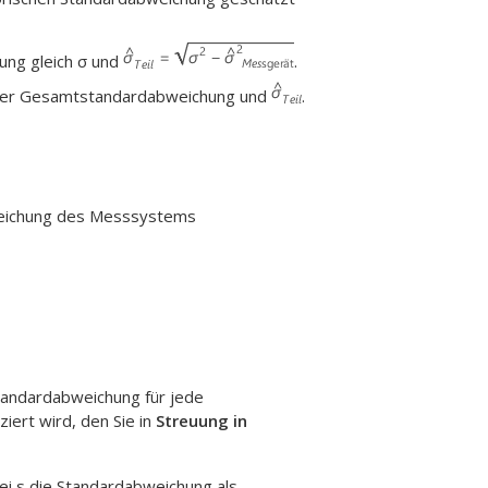
ung gleich σ und
.
 der Gesamtstandardabweichung und
.
eichung des Messsystems
tandardabweichung für jede
ziert wird, den Sie in
Streuung in
ei s die Standardabweichung als