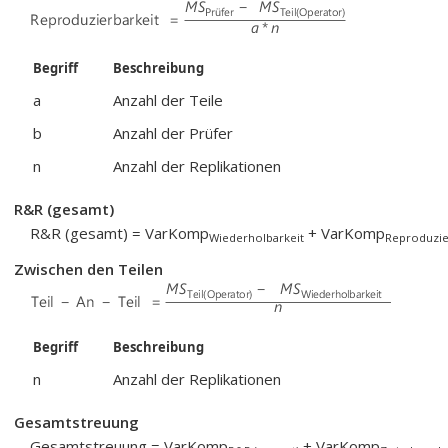
Begriff
Beschreibung
a
Anzahl der Teile
b
Anzahl der Prüfer
n
Anzahl der Replikationen
R&R (gesamt)
R&R (gesamt) = VarKomp
+ VarKomp
Wiederholbarkeit
Reproduzie
Zwischen den Teilen
Begriff
Beschreibung
n
Anzahl der Replikationen
Gesamtstreuung
Gesamtstreuung = VarKomp
+ VarKomp