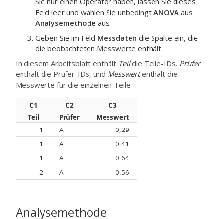
Sie nur einen Operator haben, lassen Sie dieses
Feld leer und wählen Sie unbedingt
ANOVA
aus
Analysemethode
aus.
Geben Sie im Feld
Messdaten
die Spalte ein, die
die beobachteten Messwerte enthält.
In diesem Arbeitsblatt enthält
Teil
die Teile-IDs,
Prüfer
enthält die Prüfer-IDs, und
Messwert
enthält die
Messwerte für die einzelnen Teile.
C1
C2
C3
Teil
Prüfer
Messwert
1
A
0,29
1
A
0,41
1
A
0,64
2
A
-0,56
Analysemethode