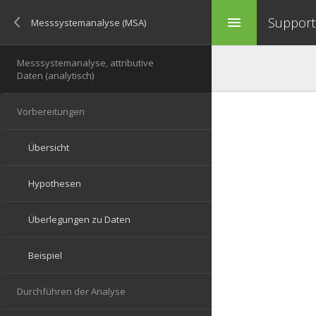
Support 
menu