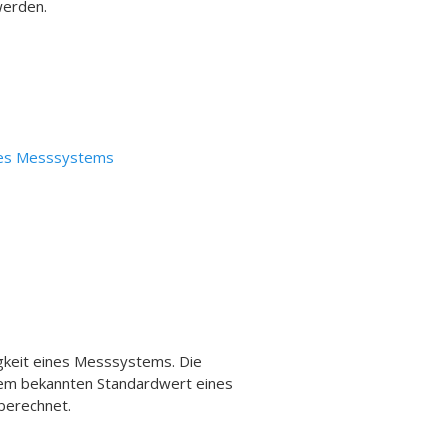
werden.
des Messsystems
igkeit eines Messsystems.
Die
dem bekannten Standardwert eines
berechnet.