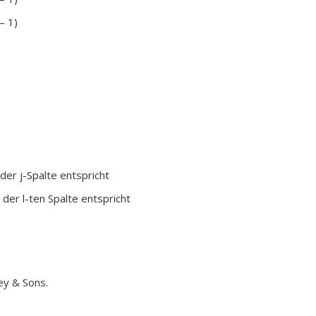
– 1)
der j
-Spalte entspricht
 der l
-ten Spalte entspricht
ley & Sons.