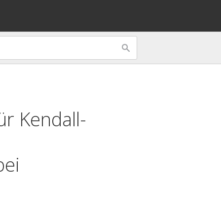
r Kendall-
bei