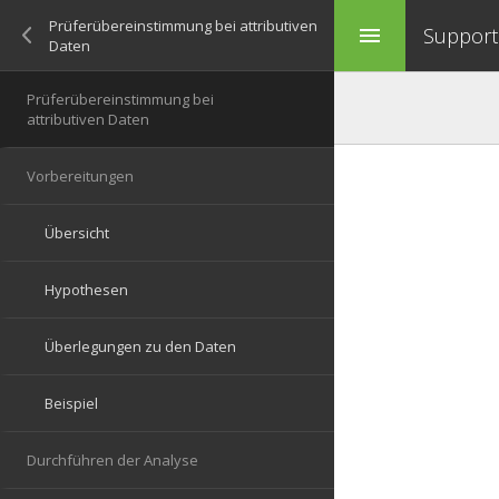
Support 
menu