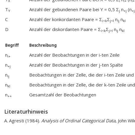
X
i
i+
i+
T
Anzahl der gebundenen Paare bei Y = 0,5 Σ
n
(n
Y
j
+j
+j
C
Anzahl der konkordanten Paare = Σ
Σ
n
n
i<k
j<l
ij
kl
D
Anzahl der diskordanten Paare = Σ
Σ
n
n
i<k
j>l
ij
kl
Begriff
Beschreibung
n
Anzahl der Beobachtungen in der i
-ten Zeile
i+
n
Anzahl der Beobachtungen in der j
-ten Spalte
+j
n
Beobachtungen in der Zelle, die der i
-ten Zeile und 
ij
n
Beobachtungen in der Zelle, die der k
-ten Zeile und
kl
n
Gesamtzahl der Beobachtungen
++
Literaturhinweis
A. Agresti (1984).
Analysis of Ordinal Categorical Data
, John Wi