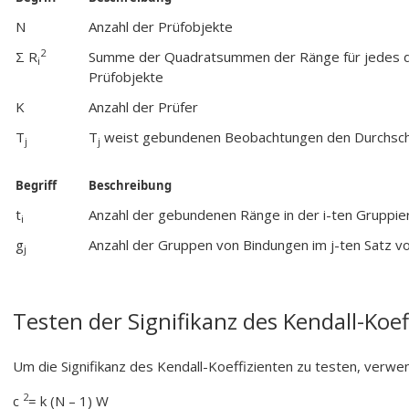
N
Anzahl der Prüfobjekte
2
Σ R
Summe der Quadratsummen der Ränge für jedes de
i
Prüfobjekte
K
Anzahl der Prüfer
T
T
weist gebundenen Beobachtungen den Durchschn
j
j
Begriff
Beschreibung
t
Anzahl der gebundenen Ränge in der i
-ten Gruppie
i
g
Anzahl der Gruppen von Bindungen im j
-ten Satz v
j
Testen der Signifikanz des Kendall-Koe
Um die Signifikanz des Kendall-Koeffizienten zu testen, verwe
2
c
= k (N – 1) W