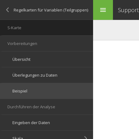
Support 
menu