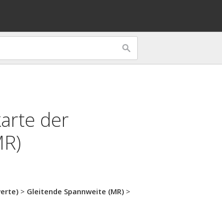
arte der
MR)
werte)
>
Gleitende Spannweite (MR)
>