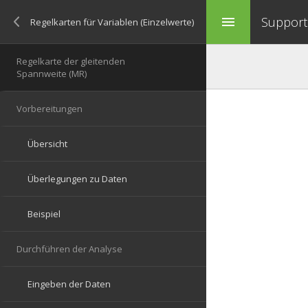
Support 
menu