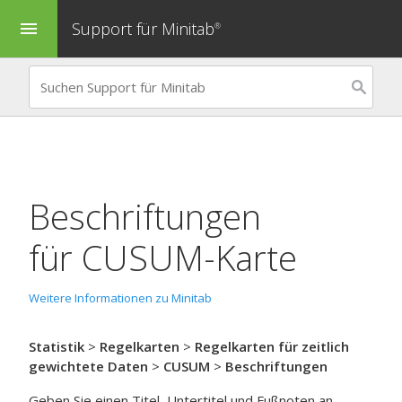
Support für Minitab
menu
®
Beschriftungen
für
CUSUM-Karte
Weitere Informationen zu Minitab
Statistik
>
Regelkarten
>
Regelkarten für zeitlich
gewichtete Daten
>
CUSUM
>
Beschriftungen
Geben Sie einen Titel, Untertitel und Fußnoten an.