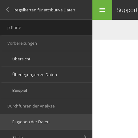
Support 
menu