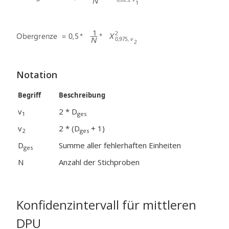
Notation
Begriff
Beschreibung
v
2 * D
1
ges
v
2 * (D
+ 1)
2
ges
D
Summe aller fehlerhaften Einheiten
ges
N
Anzahl der Stichproben
Konfidenzintervall für mittleren
DPU