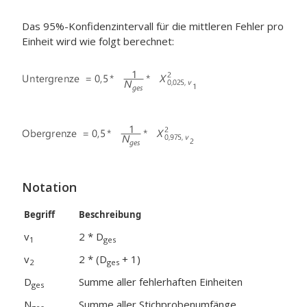
Das 95%-Konfidenzintervall für die mittleren Fehler pro
Einheit wird wie folgt berechnet:
Notation
Begriff
Beschreibung
v
2 * D
1
ges
v
2 * (D
+ 1)
2
ges
D
Summe aller fehlerhaften Einheiten
ges
N
Summe aller Stichprobenumfänge