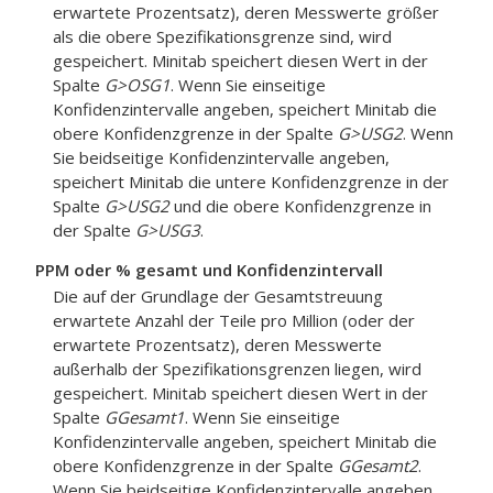
erwartete Prozentsatz), deren Messwerte größer
als die obere Spezifikationsgrenze sind, wird
gespeichert. Minitab speichert diesen Wert in der
Spalte
G>OSG1
. Wenn Sie einseitige
Konfidenzintervalle angeben, speichert Minitab die
obere Konfidenzgrenze in der Spalte
G>USG2
. Wenn
Sie beidseitige Konfidenzintervalle angeben,
speichert Minitab die untere Konfidenzgrenze in der
Spalte
G>USG2
und die obere Konfidenzgrenze in
der Spalte
G>USG3
.
PPM oder % gesamt und Konfidenzintervall
Die auf der Grundlage der Gesamtstreuung
erwartete Anzahl der Teile pro Million (oder der
erwartete Prozentsatz), deren Messwerte
außerhalb der Spezifikationsgrenzen liegen, wird
gespeichert. Minitab speichert diesen Wert in der
Spalte
GGesamt1
. Wenn Sie einseitige
Konfidenzintervalle angeben, speichert Minitab die
obere Konfidenzgrenze in der Spalte
GGesamt2
.
Wenn Sie beidseitige Konfidenzintervalle angeben,