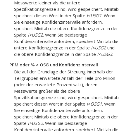
Messwerte kleiner als die untere
Spezifikationsgrenze sind, wird gespeichert. Minitab
speichert diesen Wert in der Spalte
I<USG1
. Wenn
Sie einseitige Konfidenzintervalle anfordern,
speichert Minitab die obere Konfidenzgrenze in der
Spalte
I<USG2
. Wenn Sie beidseitige
Konfidenzintervalle anfordern, speichert Minitab die
untere Konfidenzgrenze in der Spalte
I<USG2
und
die obere Konfidenzgrenze in der Spalte
I<USG3
.
PPM oder % > OSG und Konfidenzintervall
Die auf der Grundlage der Streuung innerhalb der
Teilgruppen erwartete Anzahl der Teile pro Million
(oder der erwartete Prozentsatz), deren
Messwerte größer als die obere
Spezifikationsgrenze sind, wird gespeichert. Minitab
speichert diesen Wert in der Spalte
I>OSG1
. Wenn
Sie einseitige Konfidenzintervalle anfordern,
speichert Minitab die obere Konfidenzgrenze in der
Spalte
I>USG2
. Wenn Sie beidseitige
Konfidenzintervalle anfordern, speichert Minitab die