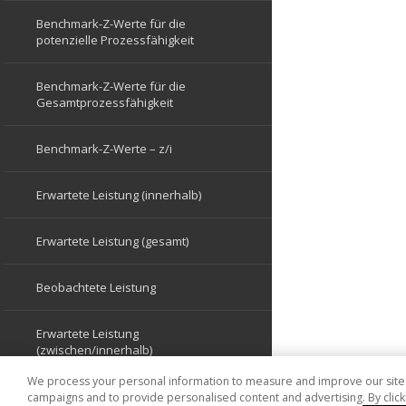
We process your personal information to measure and improve our sites 
campaigns and to provide personalised content and advertising. By clicki