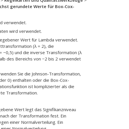
>
Regelkarten und Qualitätswerkzeuge
>
chst gerundete Werte für Box-Cox-
rd verwendet.
aten wird verwendet.
ngegebener Wert für Lambda verwendet.
transformation (λ = 2), die
= −0,5) und die inverse Transformation (λ
rhalb des Bereichs von −2 bis 2 verwendet
rwenden Sie die Johnson-Transformation,
der 0) enthalten oder die Box-Cox-
ionsfunktion ist komplizierter als die
ete Transformation.
gebene Wert legt das Signifikanzniveau
nach der Transformation fest. Ein
iegen einer Normalverteilung. Ein
n einer Normalverteilung.