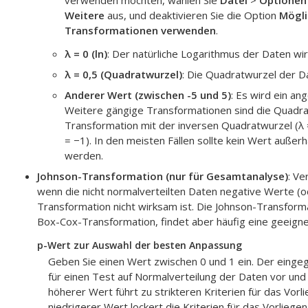
verwenden möchten, wählen Sie
Datei
>
Optionen
Weitere
aus, und deaktivieren Sie die Option
Mögli
Transformationen verwenden
.
λ = 0 (ln)
: Der natürliche Logarithmus der Daten wi
λ = 0,5 (Quadratwurzel)
: Die Quadratwurzel der D
Anderer Wert (zwischen -5 und 5)
: Es wird ein a
Weitere gängige Transformationen sind die Quadrat
Transformation mit der inversen Quadratwurzel (λ 
= −1). In den meisten Fällen sollte kein Wert auße
werden.
Johnson-Transformation (nur für Gesamtanalyse)
:
Ve
wenn die nicht normalverteilten Daten negative Werte (o
Transformation nicht wirksam ist.
Die Johnson-Transformat
Box-Cox-Transformation, findet aber häufig eine geeign
p-Wert zur Auswahl der besten Anpassung
Geben Sie einen Wert zwischen 0 und 1 ein. Der einge
für einen Test auf Normalverteilung der Daten vor und 
höherer Wert führt zu strikteren Kriterien für das Vorl
niedrigerer Wert lockert die Kriterien für das Vorliege