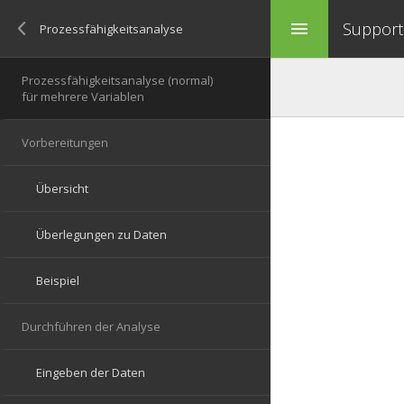
Support 
menu