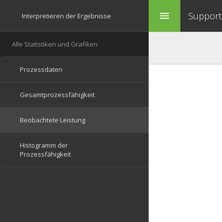
Support 
menu