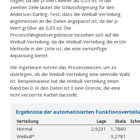
folgen, da der p-Wert kleiner als 0,05 ist. In der
zweiten Zeile lautet die Schlussfolgerung für den
Anderson-Darling-Test, dass die Weibull-Verteilung
angemessen an die Daten angepasst ist, da der p-
Wert größer als 0,05 ist. Die
Prozessfähigkeitsergebnisse beziehen sich auf die
Weibull-Verteilung, da die Weibull-Verteilung die erste
Methode in der Liste ist, die eine vernünftige
Anpassung bietet.
Die Ingenieure nutzen das Prozesswissen, um zu
überlegen, ob die Weibull-Verteilung eine sinnvolle Wahl
ist. Beispielsweise hat die Weibull-Verteilung einen
Rand bei 0. In den Daten ist 0 eine Grenze, die eine
nicht verzerrte Kachel darstellt.
Ergebnisse der automatisierten Funktionsvertei
Verteilung
Lage
Skala
Schw
Normal
2,9231
1,7860
Weibull*
3,2781