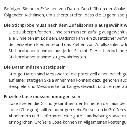
Befolgen Sie beim Erfassen von Daten, Durchführen der Analys
folgenden Richtlinien, um sicherzustellen, dass die Ergebnisse g
Die Stichprobe muss nach dem Zufallsprinzip ausgewählt 
Die zu überprüfenden Einheiten müssen zufällig ausgewählt w
alle Einheiten im Los sein. Dadurch kann ein zusätzlicher Au
der einzelnen Elemente und das Ziehen von Zufallszahlen od
Stichprobenentnahmen aus jeder Schicht. Dies ist jedoch notw
Stichprobenentnahme zu gewährleisten.
Die Daten müssen stetig sein
Stetige Daten sind Messwerte, die potenziell einen beliebi
auf einer stetigen Skala annehmen können; dazu gehören au
Beispiele sind Messwerte für Länge, Gewicht und Temperatu
Einzelne Lose müssen homogen sein
Lose stellen die Grundgesamtheit der Einheiten dar, aus de
Lose (Chargen) sollten homogen sein. Sie sollten in Größen v
Abnehmern und Lieferanten eine gute Handhabung sowie ein
ermöglichen. Größere Lose können im Allgemeinen kostengüns