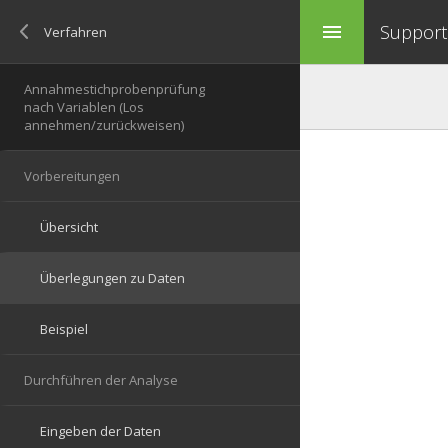
Support 
menu