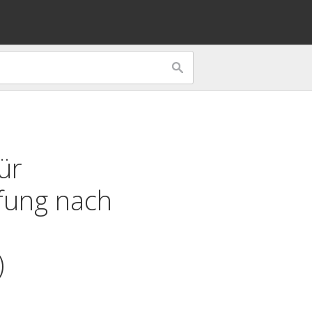
ür
fung nach
)