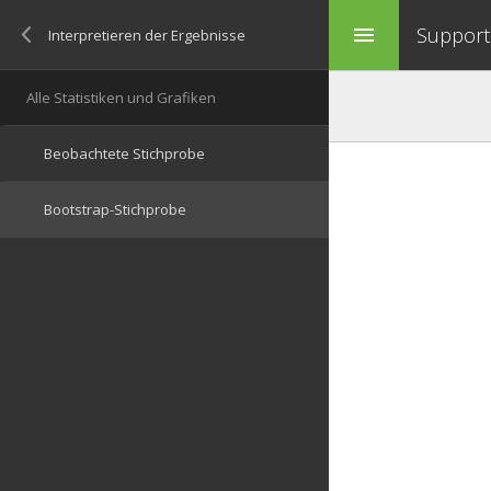
Support 
menu