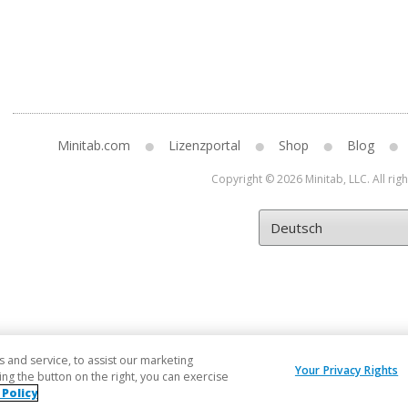
Minitab.com
Lizenzportal
Shop
Blog
Copyright © 2026 Minitab, LLC. All rig
and service, to assist our marketing
Your Privacy Rights
ng the button on the right, you can exercise
 Policy