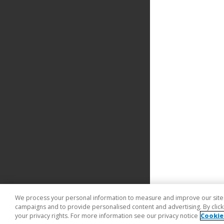
We process your personal information to measure and improve our sites 
campaigns and to provide personalised content and advertising. By clicki
your privacy rights. For more information see our privacy notice
Cookie