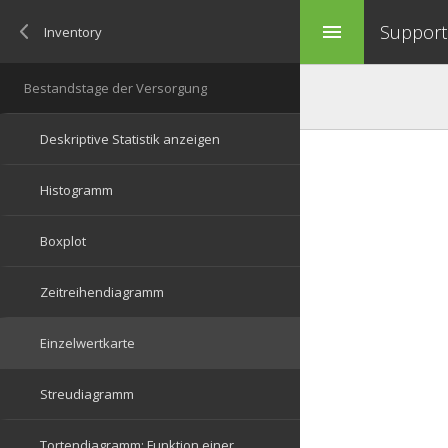
Support 
menu