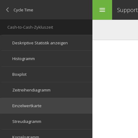
Support 
menu