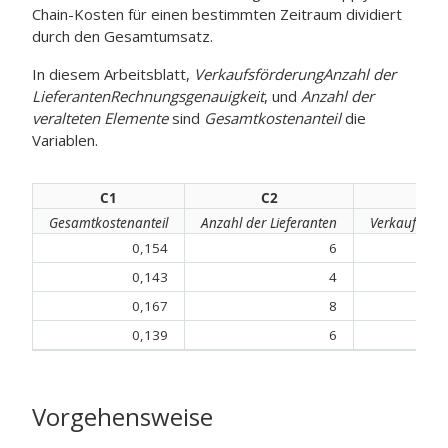
Chain-Kosten für einen bestimmten Zeitraum dividiert
durch den Gesamtumsatz.
In diesem Arbeitsblatt,
Verkaufsförderung
Anzahl der
Lieferanten
Rechnungsgenauigkeit
, und
Anzahl der
veralteten Elemente
sind
Gesamtkostenanteil
die
Variablen.
C1
C2
C3
Gesamtkostenanteil
Anzahl der Lieferanten
Verkaufsför
0,154
6
0,143
4
0,167
8
0,139
6
Vorgehensweise