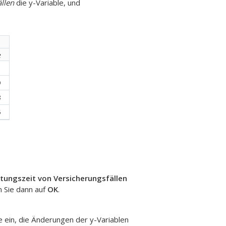
llen
die y-Variable, und
e
1
9
8
5
tungszeit von Versicherungsfällen
n Sie dann auf
OK
.
 ein, die Änderungen der y-Variablen