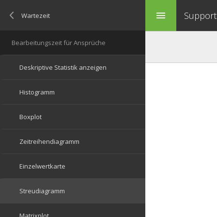
Support 
menu