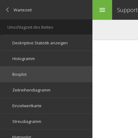
Support 
menu