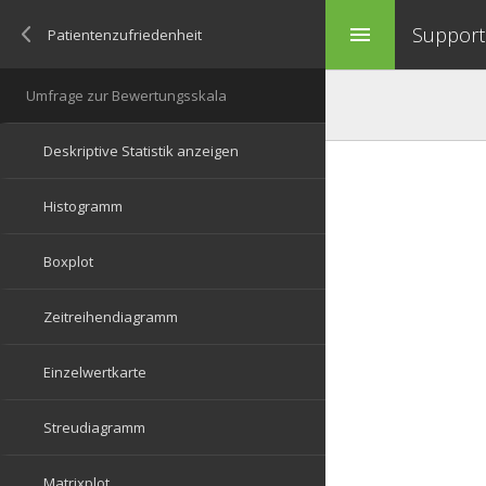
Support 
menu