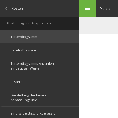
Support 
menu