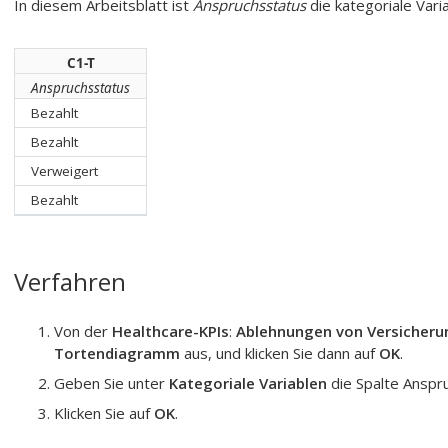
In diesem Arbeitsblatt ist
Anspruchsstatus
die kategoriale Varia
C1-T
Anspruchsstatus
Bezahlt
Bezahlt
Verweigert
Bezahlt
Verfahren
Von der
Healthcare-KPIs
:
Ablehnungen von Versicherun
Tortendiagramm
aus, und klicken Sie dann auf
OK
.
Geben Sie unter
Kategoriale Variablen
die Spalte
Anspru
Klicken Sie auf
OK
.