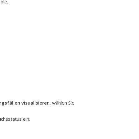
ble.
gsfällen visualisieren
, wählen Sie
chsstatus ein
.