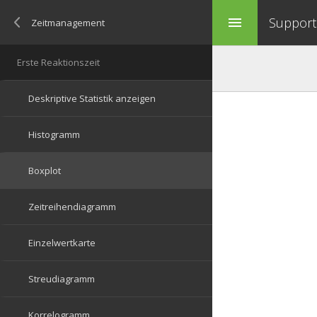
Support 
menu