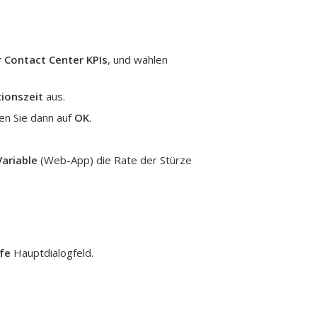
 Contact Center KPIs
, und wählen
tionszeit
aus.
ken Sie dann auf
OK
.
Variable
(Web-App) die Rate der Stürze
lfe
Hauptdialogfeld.