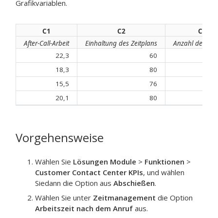
Grafikvariablen.
C1
C2
C3
After-Call-Arbeit
Einhaltung des Zeitplans
Anzahl der Ag
22,3
60
18,3
80
15,5
76
20,1
80
Vorgehensweise
Wählen Sie
Lösungen Module
>
Funktionen
>
Customer Contact Center KPIs
, und wählen
Siedann die Option aus
Abschießen
.
Wählen Sie unter
Zeitmanagement
die Option
Arbeitszeit nach dem Anruf
aus.