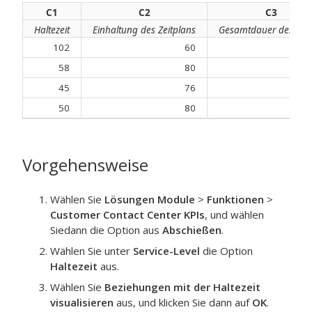
C1
C2
C3
Haltezeit
Einhaltung des Zeitplans
Gesamtdauer des Anr
102
60
8
58
80
5
45
76
6
50
80
4
Vorgehensweise
Wählen Sie
Lösungen Module
>
Funktionen
>
Customer Contact Center KPIs
, und wählen
Siedann die Option aus
Abschießen
.
Wählen Sie unter
Service-Level
die Option
Haltezeit
aus.
Wählen Sie
Beziehungen mit der Haltezeit
visualisieren
aus, und klicken Sie dann auf
OK
.