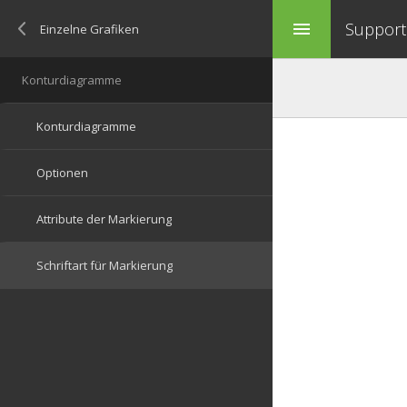
Support 
menu