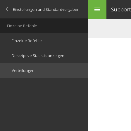
Support 
menu