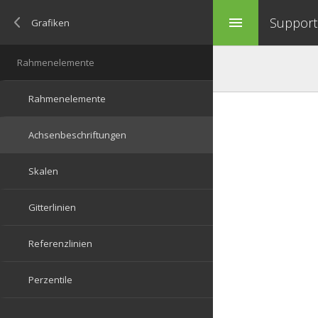
Support 
menu