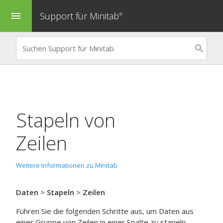
Support für Minitab
menu
®
Stapeln von
Zeilen
Weitere Informationen zu Minitab
Daten
>
Stapeln
>
Zeilen
Führen Sie die folgenden Schritte aus, um Daten aus
einer Gruppe von Zeilen in einer Spalte zu stapeln.