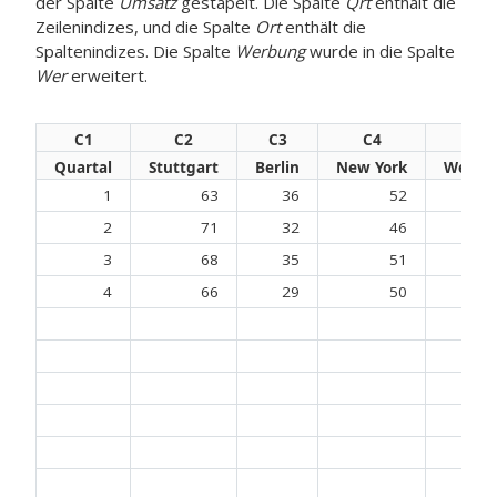
der Spalte
Umsatz
gestapelt. Die Spalte
Qrt
enthält die
Zeilenindizes, und die Spalte
Ort
enthält die
Spaltenindizes. Die Spalte
Werbung
wurde in die Spalte
Wer
erweitert.
C1
C2
C3
C4
C5
Quartal
Stuttgart
Berlin
New York
Werbu
1
63
36
52
2
71
32
46
3
68
35
51
4
66
29
50