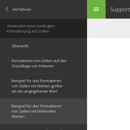
Support 
menu