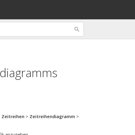
endiagramms
>
Zeitreihen
>
Zeitreihendiagramm
>
fik anzugeben.