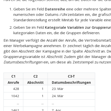
Geben Sie im Feld
Datenreihe
eine oder mehrere Spalten
numerischen oder Datums-/Uhrzeitdaten ein, die grafisch
Standardeinstellung erstellt Minitab für jede Variable ein
Geben Sie im Feld
Kategoriale Variablen zur Gruppierun
kategorialen Daten ein, die die Gruppen definieren.
Ein Manager verfolgt die Anzahl der Anrufe, die Vertriebsmitar
einer Werbekampagne annehmen. Er zeichnet täglich die Anzahl
gibt den Abschnitt der Kampagne in der Spalte
Abschnitt
an. Di
Gruppierungsvariable ist
Abschnitt
. Zudem gibt der Manager d
Datumsbeschriftungen
ein, um diese als Zeitstempel zu nutzen
C1
C2
C3-T
Anrufe
Abschnitt
Datumsbeschriftungen
428
1
23. Mär
1042
1
24. Mär
...
...
...
1462
2
7. Apr