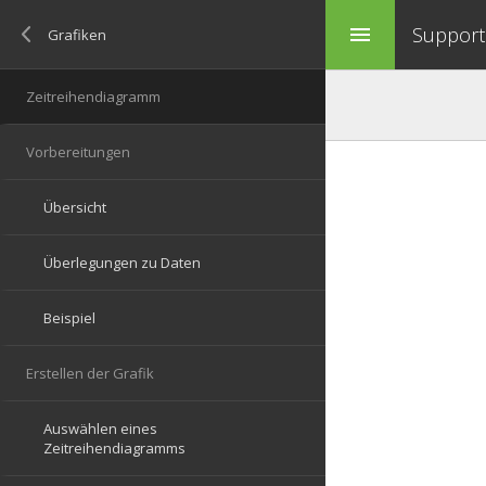
Support 
menu