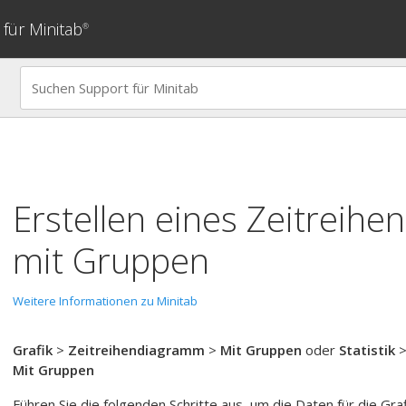
für Minitab
®
Erstellen eines Zeitreih
mit Gruppen
Weitere Informationen zu Minitab
Grafik
>
Zeitreihendiagramm
>
Mit Gruppen
oder
Statistik
Mit Gruppen
Führen Sie die folgenden Schritte aus, um die Daten für die Gra