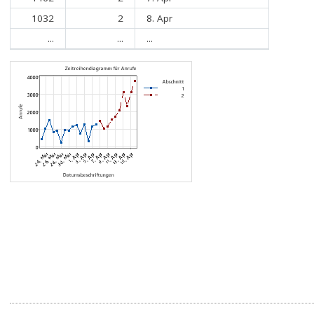
1032
2
8. Apr
...
...
...