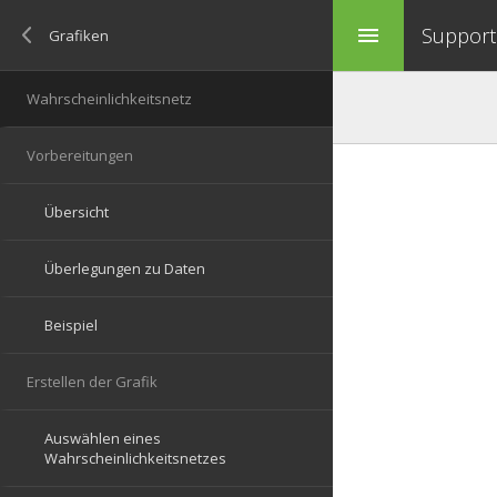
Support 
menu