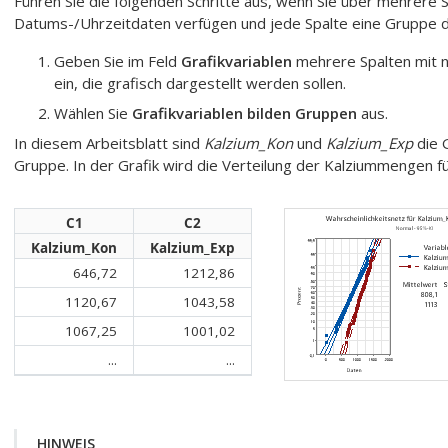
Führen Sie die folgenden Schritte aus, wenn Sie über mehrere
Datums-/Uhrzeitdaten verfügen und jede Spalte eine Gruppe da
Geben Sie im Feld
Grafikvariablen
mehrere Spalten mit 
ein, die grafisch dargestellt werden sollen.
Wählen Sie
Grafikvariablen bilden Gruppen
aus.
In diesem Arbeitsblatt sind
Kalzium_Kon
und
Kalzium_Exp
die G
Gruppe. In der Grafik wird die Verteilung der Kalziummengen f
C1
C2
Kalzium_Kon
Kalzium_Exp
646,72
1212,86
1120,67
1043,58
1067,25
1001,02
...
...
HINWEIS