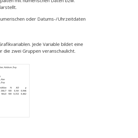
 Spalten mit numerischen Daten bzw.
rstellt.
numerischen oder Datums-/Uhrzeitdaten
rafikvariablen. Jede Variable bildet eine
ür die zwei Gruppen veranschaulicht.