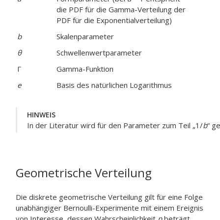
die PDF für die Gamma-Verteilung der
PDF für die Exponentialverteilung)
b
Skalenparameter
θ
Schwellenwertparameter
Γ
Gamma-Funktion
e
Basis des natürlichen Logarithmus
HINWEIS
In der Literatur wird für den Parameter zum Teil „1/
b
“ g
Geometrische Verteilung
Die diskrete geometrische Verteilung gilt für eine Folge
unabhängiger Bernoulli-Experimente mit einem Ereignis
von Interesse, dessen Wahrscheinlichkeit
p
beträgt.