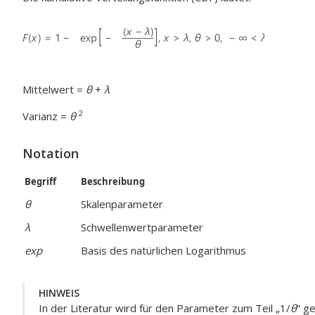
Mittelwert =
θ
+
λ
2
Varianz =
θ
Notation
Begriff
Beschreibung
θ
Skalenparameter
λ
Schwellenwertparameter
exp
Basis des natürlichen Logarithmus
HINWEIS
In der Literatur wird für den Parameter zum Teil „1/
θ
“ g