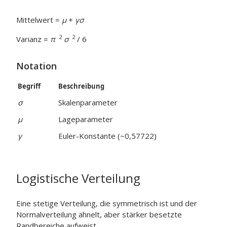
Mittelwert =
μ
+
γσ
2
2
Varianz =
π
σ
/ 6
Notation
Begriff
Beschreibung
σ
Skalenparameter
μ
Lageparameter
γ
Euler-Konstante (~0,57722)
Logistische Verteilung
Eine stetige Verteilung, die symmetrisch ist und der
Normalverteilung ähnelt, aber stärker besetzte
Randbereiche aufweist.