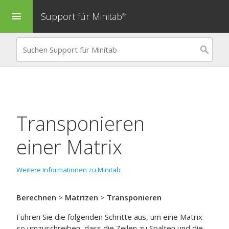
Support für Minitab
menu
®
Transponieren
einer Matrix
Weitere Informationen zu Minitab
Berechnen
>
Matrizen
>
Transponieren
Führen Sie die folgenden Schritte aus, um eine Matrix
so umzuschreiben, dass die Zeilen zu Spalten und die