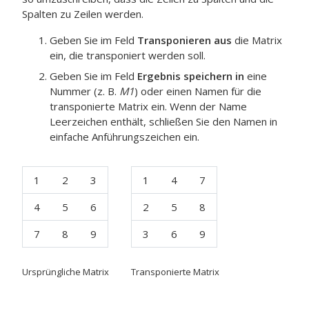
Spalten zu Zeilen werden.
Geben Sie im Feld
Transponieren aus
die Matrix
ein, die transponiert werden soll.
Geben Sie im Feld
Ergebnis speichern in
eine
Nummer (z. B.
M1
) oder einen Namen für die
transponierte Matrix ein.
Wenn der Name
Leerzeichen enthält, schließen Sie den Namen in
einfache Anführungszeichen ein.
1
2
3
1
4
7
4
5
6
2
5
8
7
8
9
3
6
9
Ursprüngliche Matrix
Transponierte Matrix