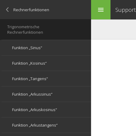
Support 
menu