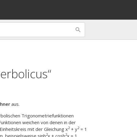
erbolicus“
hner
aus.
rbolischen Trigonometriefunktionen
Funktionen weichen von denen in der
2
2
Einheitskreis mit der Gleichung x
+ y
= 1
2
2
m, beispielsweise sinh
x + cosh
x = 1,