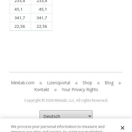
233,4
233,4
45,1
45,1
341,7
341,7
22,56
22,56
Minitab.com
Lizenzportal
Shop
Blog
Kontakt
Your Privacy Rights
Copyright © 2026 Minitab, LLC. All rights Reserved.
We process your personal information to measure and
improve our sites and service, to assist our marketing