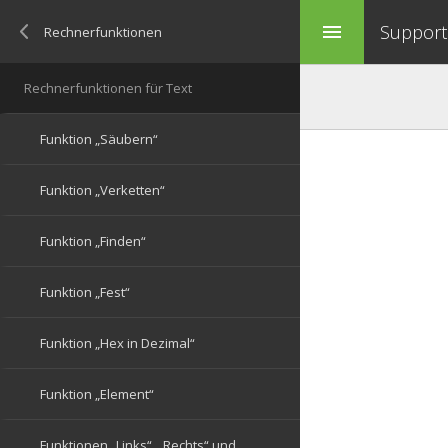
Support 
menu