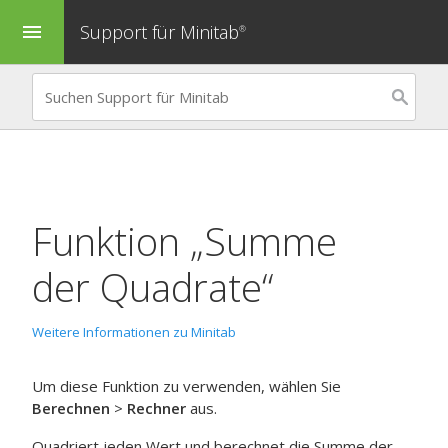
Support für Minitab
menu
®
Funktion „Summe
der Quadrate“
Weitere Informationen zu Minitab
Um diese Funktion zu verwenden, wählen Sie
Berechnen
>
Rechner
aus.
Quadriert jeden Wert und berechnet die Summe der