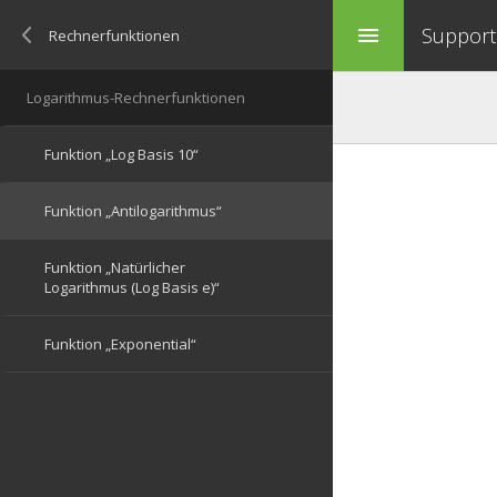
Support 
menu