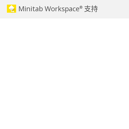
Minitab Workspace
支持
®