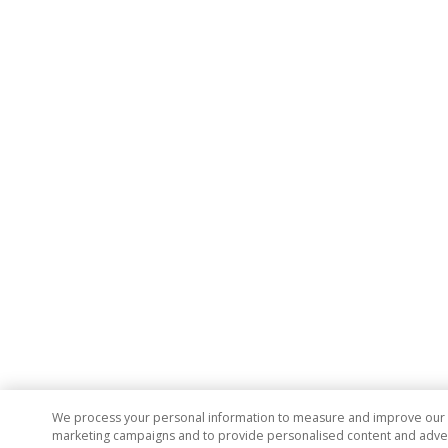
We process your personal information to measure and improve our si
marketing campaigns and to provide personalised content and adverti