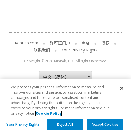
Minitab.com
许可证门户
商店
博客
联系我们
Your Privacy Rights
Copyright © 2026 Minitab, LLC. All rights Reserved.
We process your personal information to measure and
improve our sites and service, to assist our marketing
campaigns and to provide personalised content and
advertising. By clicking the button on the right, you can
exercise your privacy rights. For more information see our
privacy notice
Cookie Policy
Your Privacy Rights
Reject All
Accept Cookies