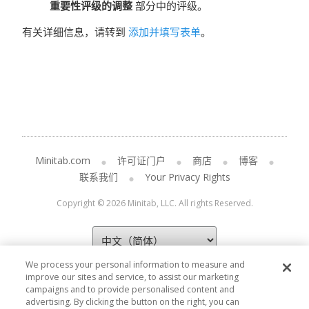
重要性评级的调整
部分中的评级。
有关详细信息，请转到
添加并填写表单
。
Minitab.com
许可证门户
商店
博客
联系我们
Your Privacy Rights
Copyright © 2026 Minitab, LLC. All rights Reserved.
We process your personal information to measure and
improve our sites and service, to assist our marketing
campaigns and to provide personalised content and
advertising. By clicking the button on the right, you can