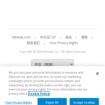
Minitab.com
许可证门户
商店
博客
联系我们
Your Privacy Rights
Copyright © 2026 Minitab, LLC. All rights Reserved.
We process your personal information to measure and
improve our sites and service, to assist our marketing
campaigns and to provide personalised content and
advertising. By clicking the button on the right, you can
exercise your privacy rights. For more information see our
privacy notice
Cookie Policy
Your Privacy Rights
Reject All
Accept Cookies